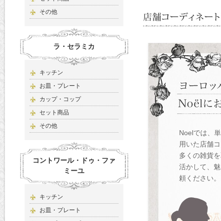
その他
ラ・セラミカ
キッチン
お皿・プレート
カップ・コップ
セット商品
その他
Noelでは
用いた店舗コ
多くの雑貨を
コントワール・ドゥ・ファ
活かして、魅
ミーユ
頼ください。
キッチン
お皿・プレート