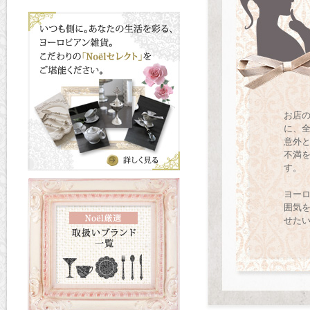
お店
に、
意外
不満
す。
ヨー
囲気
せたい