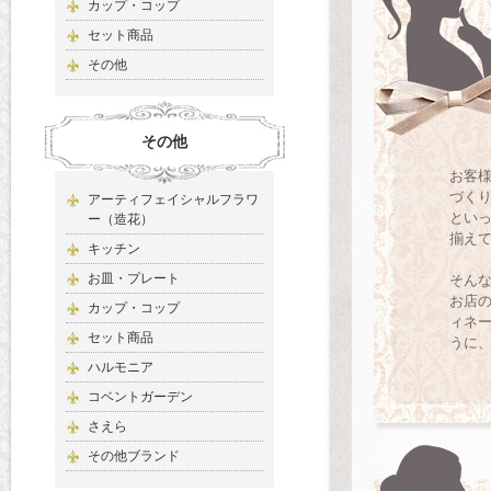
カップ・コップ
セット商品
その他
その他
お客
づく
アーティフェイシャルフラワ
とい
ー（造花）
揃え
キッチン
お皿・プレート
そん
お店
カップ・コップ
ィネ
セット商品
うに
ハルモニア
コベントガーデン
さえら
その他ブランド