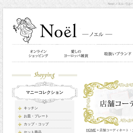
Noel-ノエル-
マニーコレクション
キッチン
お皿・プレート
カップ・コップ
HOME
> 店舗コーディネート
セット商品