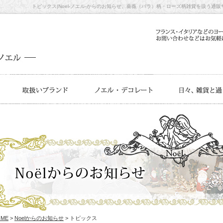
トピックス|Noel-ノエル-からのお知らせ。薔薇（バラ）柄・ローズ柄雑貨を扱う通
OME
>
Noelからのお知らせ
> トピックス