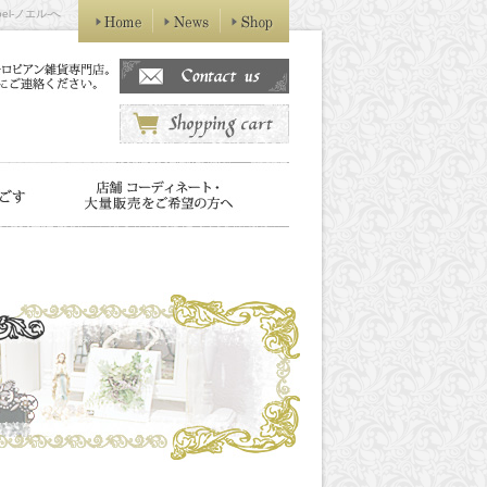
l-ノエル-へ