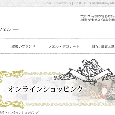
その他 | その他ブランド | バラ柄・ローズ柄雑貨の通販ならNoe
OME
> オンラインショッピング