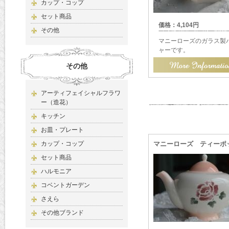
カップ・コップ
セット商品
価格：4,104円
その他
マニーローズのガラス製
ャーです。
その他
アーティフェイシャルフラワ
ー（造花）
キッチン
お皿・プレート
カップ・コップ
マニーローズ ティーポ
セット商品
ハルモニア
コベントガーデン
さえら
その他ブランド