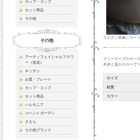
カップ・コップ
セット商品
その他
※小さい画像にカー
その他
アーティフェイシャルフラワ
マニーローズのホー
ー（造花）
本体と蓋がホローで
キッチン
サイズ
お皿・プレート
材質
カップ・コップ
セット商品
カラー
ハルモニア
コベントガーデン
さえら
その他ブランド