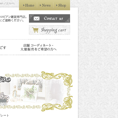
l-ノエル-へ
プレート