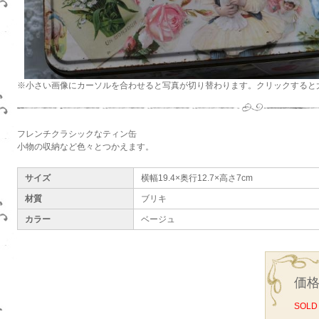
※小さい画像にカーソルを合わせると写真が切り替わります。クリックすると
フレンチクラシックなティン缶
小物の収納など色々とつかえます。
サイズ
横幅19.4×奥行12.7×高さ7cm
材質
ブリキ
カラー
ベージュ
価格
SOLD