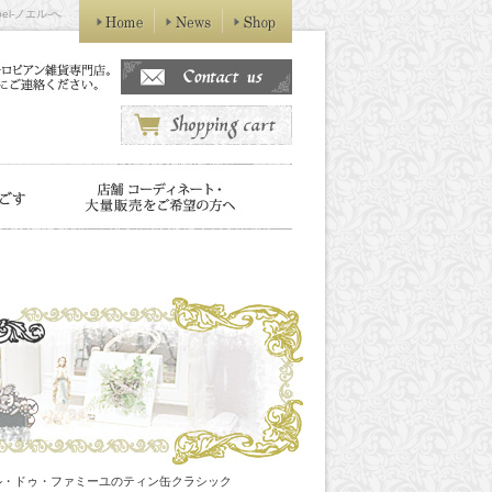
l-ノエル-へ
ル・ドゥ・ファミーユのティン缶クラシック