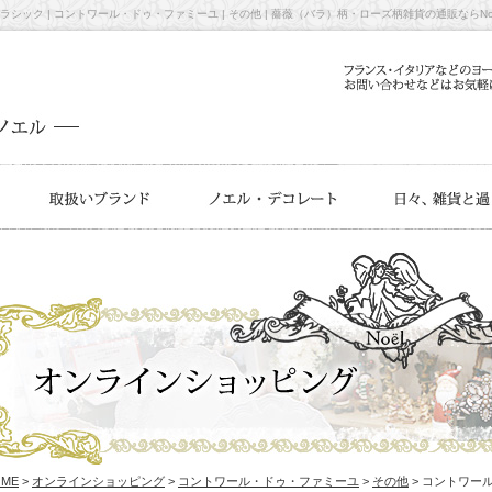
ック | コントワール・ドゥ・ファミーユ | その他 | 薔薇（バラ）柄・ローズ柄雑貨の通販ならNoe
OME
>
オンラインショッピング
>
コントワール・ドゥ・ファミーユ
>
その他
> コントワー